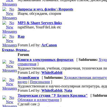
Запросы и муз. флeйм \ Requests
Ищем, обсуждаем, спорим
MP3 & Share Servers links
rapidShare, YourFileLink etc
Rap
Forum Led by:
ArCanon
Буквы, буквы...
Forum
Книги в электронных форматах
[
Subforums:
Худо
справочная
]
Художественная, учебная, справочная, техническая л
Forum Led by:
WhiteRabbit
АудиоКниги
[
Subforums:
Художественная литерату
видео
|
Персоналии
]
Художественная и научно-популярная литература, ауд
Forum Led by:
WhiteRabbit
,
Nata
Творческая студия "У Белого Кролика"
[
Subforu
Обложки и иллюстрации
]
Сделай сам ;)