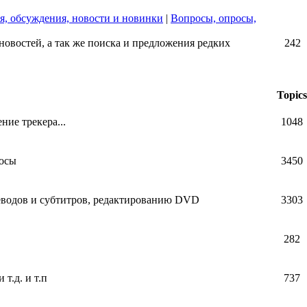
я, обсуждения, новости и новинки
|
Вопросы, опросы,
 новостей, а так же поиска и предложения редких
242
Topics
ние трекера...
1048
росы
3450
еводов и субтитров, редактированию DVD
3303
282
т.д. и т.п
737