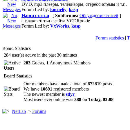
DVD, mp3 плееры, телевизоры, стереосистемы и т.п.
Forum Led by:
korneliy
,
kasp
Наши статьи
[
Subforums:
Обсуждение статей
]
а также статьи с сайта VCDRookie
Forum Led by:
VxWorks
,
kasp
Forum statistics
|
T
Board Statistics
284 user(s) active in the past 30 minutes
283
Guests,
1
Anonymous Members
Board Statistics
Our members have made a total of
872819
posts
We have
10691
registered members
The newest member is
sdyr
Most users ever online was
388
on
Today, 03:08
NetLab
->
Forums