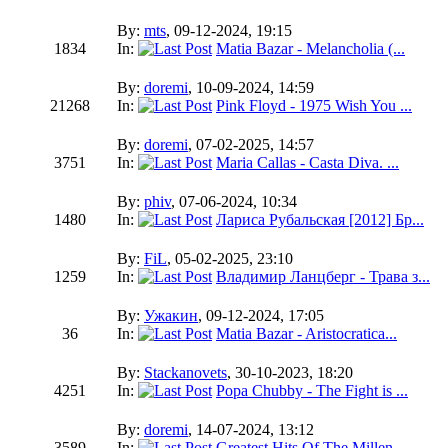
By:
mts
, 09-12-2024, 19:15
1834
In:
Matia Bazar - Melancholia (...
By:
doremi
, 10-09-2024, 14:59
21268
In:
Pink Floyd - 1975 Wish You ...
By:
doremi
, 07-02-2025, 14:57
3751
In:
Maria Callas - Casta Diva. ...
By:
phiv
, 07-06-2024, 10:34
1480
In:
Лариса Рубальская [2012] Бр...
By:
FiL
, 05-02-2025, 23:10
1259
In:
Владимир Ланцберг - Трава з...
By:
Ужакин
, 09-12-2024, 17:05
36
In:
Matia Bazar - Aristocratica...
By:
Stackanovets
, 30-10-2023, 18:20
4251
In:
Popa Chubby - The Fight is ...
By:
doremi
, 14-07-2024, 13:12
3589
In:
Greatest Hits Of The Millen...