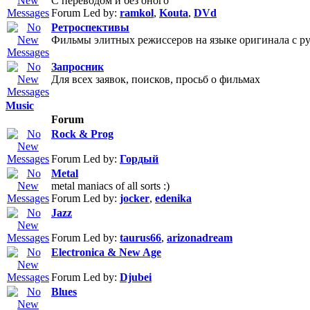
С переводом и без оного
Forum Led by:
ramkol
,
Kouta
,
DVd
Ретроспективы
Фильмы элитных режиссеров на языке оригинала с р
Запросник
Для всех заявок, поисков, просьб о фильмах
Music
Forum
Rock & Prog
Forum Led by:
Гордый
Metal
metal maniacs of all sorts :)
Forum Led by:
jocker
,
edenika
Jazz
Forum Led by:
taurus66
,
arizonadream
Electronica & New Age
Forum Led by:
Djubei
Blues