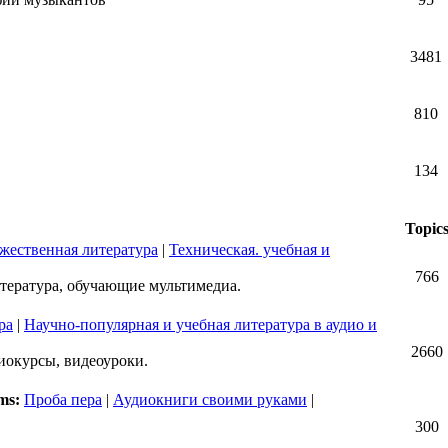
3481
810
134
Topic
жественная литература
|
Техническая. учебная и
766
итература, обучающие мультимедиа.
ра
|
Научно-популярная и учебная литература в аудио и
2660
иокурсы, видеоуроки.
ms:
Проба пера
|
Аудиокниги своими руками
|
300