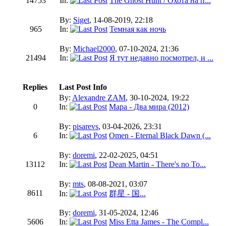
14753
In:
The Ghost Hunt / Охота на п...
By:
Siget
, 14-08-2019, 22:18
965
In:
Темная как ночь
By:
Michael2000
, 07-10-2024, 21:36
21494
In:
Я тут недавно посмотрел, и ...
Replies
Last Post Info
By:
Alexandre ZAM
, 30-10-2024, 19:22
0
In:
Мара - Два мира (2012)
By:
pisarevs
, 03-04-2026, 23:31
6
In:
Omen - Eternal Black Dawn (...
By:
doremi
, 22-02-2025, 04:51
13112
In:
Dean Martin - There's no To...
By:
mts
, 08-08-2021, 03:07
8611
In:
群星 - 国...
By:
doremi
, 31-05-2024, 12:46
5606
In:
Miss Etta James - The Compl...