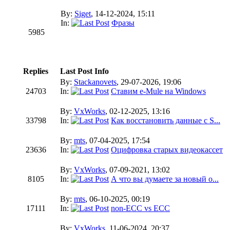
By:
Siget
, 14-12-2024, 15:11
In:
Фразы
5985
Replies
Last Post Info
By:
Stackanovets
, 29-07-2026, 19:06
24703
In:
Ставим e-Mule на Windows
By:
VxWorks
, 02-12-2025, 13:16
33798
In:
Как восстановить данные с S...
By:
mts
, 07-04-2025, 17:54
23636
In:
Оцифровка старых видеокассет
By:
VxWorks
, 07-09-2021, 13:02
8105
In:
А что вы думаете за новый o...
By:
mts
, 06-10-2025, 00:19
17111
In:
non-ECC vs ECC
By:
VxWorks
, 11-06-2024, 20:37