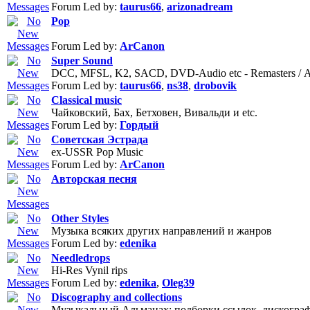
Forum Led by:
taurus66
,
arizonadream
Pop
Forum Led by:
ArCanon
Super Sound
DCC, MFSL, K2, SACD, DVD-Audio etc - Remasters / 
Forum Led by:
taurus66
,
ns38
,
drobovik
Classical music
Чайковский, Бах, Бетховен, Вивальди и etc.
Forum Led by:
Гордый
Советская Эстрада
ex-USSR Pop Music
Forum Led by:
ArCanon
Авторская песня
Other Styles
Музыка всяких других направлений и жанров
Forum Led by:
edenika
Needledrops
Hi-Res Vynil rips
Forum Led by:
edenika
,
Oleg39
Discography and collections
Музыкальный Альманах: подборки ссылок, дискогра