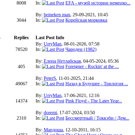
8008
In:
EFA - музей истории немецко...
By:
heineken man
, 29-09-2021, 10:45
3044
In:
Корейская морковка
s
Replies
Last Post Info
By:
UrryMan
, 08-01-2026, 07:58
78520
In:
Чародеи (1982)
By:
Елена Нетлабская
, 04-05-2024, 05:36
405
In:
Foreigner - Rockin' at the ...
By:
PeterS
, 11-01-2025, 21:44
49067
In:
Назад в Будущее - Трилогия ...
By:
UrryMan
, 17-06-2021, 12:16
14374
In:
Pink Floyd - The Later Year...
By:
doremi
, 17-07-2024, 03:50
2310
In:
Бессмертный / Токкэби / Дем...
By:
Мардоша
, 12-10-2011, 16:15