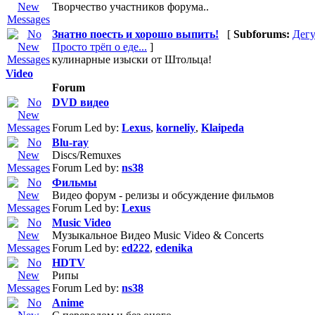
Творчество участников форума..
Знатно поесть и хорошо выпить!
[
Subforums:
Дегу
Просто трёп о еде...
]
кулинарные изыски от Штольца!
Video
Forum
DVD видео
Forum Led by:
Lexus
,
korneliy
,
Klaipeda
Blu-ray
Discs/Remuxes
Forum Led by:
ns38
Фильмы
Видео форум - релизы и обсуждение фильмов
Forum Led by:
Lexus
Music Video
Музыкальное Видео Music Video & Concerts
Forum Led by:
ed222
,
edenika
HDTV
Рипы
Forum Led by:
ns38
Anime