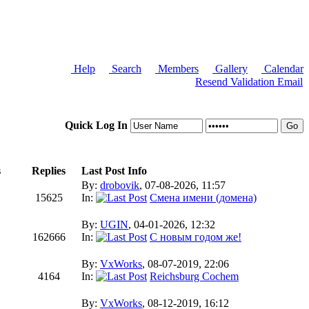
Help
Search
Members
Gallery
Calendar
Resend Validation Email
Quick Log In
s
Replies
Last Post Info
By:
drobovik
, 07-08-2026, 11:57
15625
In:
Смена имени (домена)
By:
UGIN
, 04-01-2026, 12:32
162666
In:
С новым годом же!
By:
VxWorks
, 08-07-2019, 22:06
4164
In:
Reichsburg Cochem
By:
VxWorks
, 08-12-2019, 16:12