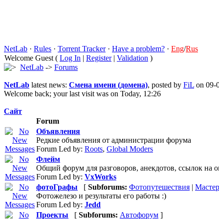
NetLab
·
Rules
·
Torrent Tracker
·
Have a problem?
·
Eng
/
Rus
Welcome Guest (
Log In
|
Register
|
Validation
)
NetLab
->
Forums
NetLab
latest news:
Смена имени (домена)
, posted by
FiL
on 09-0
Welcome back; your last visit was on Today, 12:26
Сайт
Forum
Объявления
Редкие объявления от администрации форума
Forum Led by:
Roots
,
Global Moders
Флейм
Общий форум для разговоров, анекдотов, ссылок на 
Forum Led by:
VxWorks
фотоГрафы
[
Subforums:
Фотопутешествия
|
Мастер
Фотожелезо и результаты его работы :)
Forum Led by:
Jedd
Проекты
[
Subforums:
Автофорум
]