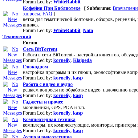
Forum Led by:
WhiteRabbit
Кофейня При Библиотеке
[
Subforums:
Впечатлени
запросы, FAQ
]
ветка для тематической болтовни, обзоров, рецензий,
книжек
Forum Led by:
WhiteRabbit
,
Nata
Технический
Forum
Сеть BitTorrent
Работа в сети BitTorrent - настройка клиентов, обсужде
Forum Led by:
korneliy
,
Klaipeda
Глюкодром
настройка программ и их глюки, околософтовые воп
Forum Led by:
korneliy
,
kasp
Работа с видео и аудио
решаем вопросы по обработке видео, наложению пер
Forum Led by:
korneliy
,
kasp
Гаджеты и прочее
мобильники, GPS, PDA и т.п.
Forum Led by:
korneliy
,
kasp
Компьютерная техника
компьтеры, их комплектующие, мониторы, принтеры и 
Forum Led by:
korneliy
,
kasp
Аудио и видеотехника