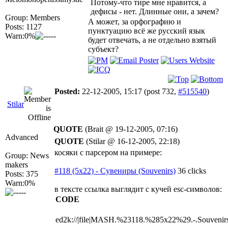
Потому-что тире мне нравится, а
дефисы - нет. Длинные они, а зачем?
Group: Members
А может, за орфографию и
Posts: 1127
пунктуацию всё же русский язык
Warn:0%
будет отвечать, а не отдельно взятый
субъект?
Posted:
22-12-2005, 15:17
(post 732,
#515540
)
Stilar
QUOTE
(Brait @ 19-12-2005, 07:16)
Advanced
QUOTE
(Stilar @ 16-12-2005, 22:18)
косяки с парсером на примере:
Group: News
makers
#118 (5x22) - Сувениры (Souvenirs)
36 clicks
Posts: 375
Warn:0%
в тексте ссылка выглядит с кучей esc-символов:
CODE
ed2k://|file|MASH.%23118.%285x22%29.-.Souv