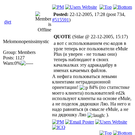
Posted:
22-12-2005, 17:28
(post 734,
#515591
)
djet
QUOTE
(Stilar @ 22-12-2005, 15:17)
Melomonopenissimystic
а вот с использованием esc-кодов в
урле теперь все пользователи eMule
Group: Members
Plus (и уверен - не только они)
Posts: 1127
теперь наблюдают в своих
Warn:0%
качалкалках эту адракадабру в
именах качаемых файлов.
А нефига пользоваться левыми
клиентами нетрадиционной
ориентации!
84% (по статистике
моего клиента) пользователей ed2k
используют клиенты на основе eMule,
а не поделок дядюшки Ляо. На него и
надо равняться (в смысле eMule, а не
на дядюшку Ляо
).