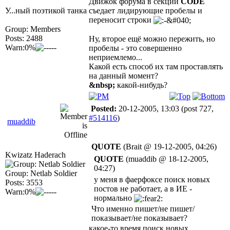
Движок форума в секции
CODE
У...ный поэтикой танка
съедает лидирующие пробелы и
переносит строки
Group: Members
Posts: 2488
Ну, второе ещё можно пережить, но
Warn:0%
пробелы - это совершенно
неприемлемо...
Какой есть способ их там проставлять
на данный момент?
&nbsp;
какой-нибудь?
Posted:
20-12-2005, 13:03
(post 727,
#514116
)
muaddib
QUOTE
(Brait @ 19-12-2005, 04:26)
Kwizatz Haderach
QUOTE
(muaddib @ 18-12-2005,
04:27)
Group: Netlab Soldier
у меня в фаерфоксе поиск новых
Posts: 3553
постов не работает, а в ИЕ -
Warn:0%
нормально
Что именно пишет/не пишет/
показывает/не показывает?
какое-то время поиск новых