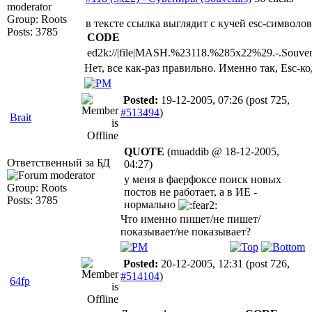
Group: Roots
в тексте ссылка выглядит с кучей esc-символов
Posts: 3785
CODE
ed2k://|file|MASH.%23118.%285x22%29.-.So
Нет, все как-раз правильно. Именно так, Esc-к
Posted:
19-12-2005, 07:26
(post 725,
#513494
)
Brait
QUOTE
(muaddib @ 18-12-2005,
Ответственный за БД
04:27)
у меня в фаерфоксе поиск новых
Group: Roots
постов не работает, а в ИЕ -
Posts: 3785
нормально
Что именно пишет/не пишет/
показывает/не показывает?
Posted:
20-12-2005, 12:31
(post 726,
#514104
)
64fp