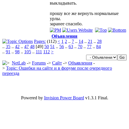
выкладывать.
прошу все же вернуть нормальные
урлы.
заранее спасибо.
Объявления
Pages:
(112)
<
1
2
..
7
..
14
..
21
..
28
..
35
..
42
..
47
48
[49]
50
51
..
56
..
63
..
70
..
77
..
84
..
91
..
98
..
105
..
111
112
>
NetLab
->
Forums
->
Сайт
->
Объявления
-
>
Topic: Ошибки на сайте и в форуме после очередного
переезда
Powered by
Invision Power Board
v1.3.1 Final.