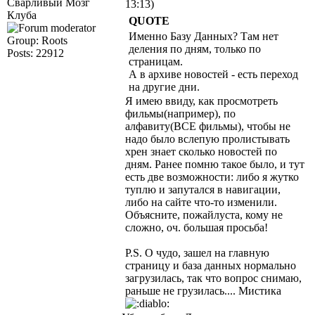
Сварливый Мозг
13:13)
Клуба
QUOTE
Именно Базу Данных? Там нет
Group: Roots
деления по дням, только по
Posts: 22912
страницам.
А в архиве новостей - есть переход
на другие дни.
Я имею ввиду, как просмотреть
фильмы(например), по
алфавиту(ВСЕ фильмы), чтобы не
надо было вслепую пролистывать
хрен знает сколько новостей по
дням. Ранее помню такое было, и тут
есть две возможности: либо я жутко
туплю и запутался в навигации,
либо на сайте что-то изменили.
Объясните, пожайлуста, кому не
сложно, оч. большая просьба!
P.S. О чудо, зашел на главную
страницу и база данных нормально
загрузилась, так что вопрос снимаю,
раньше не грузилась.... Мистика