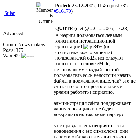
Posted:
23-12-2005, 11:46
(post 735,
#516179
)
Stilar
QUOTE
(djet @ 22-12-2005, 17:28)
Advanced
А нефига пользоваться левыми
клиентами нетрадиционной
Group: News makers
ориентации!
84% (по
Posts: 375
статистике моего клиента)
Warn:0%
пользователей ed2k используют
клиенты на основе eMule,
т.е. по вашему каждый шестой
пользователь ed2k недостоин качать
файлы в нормальном виде, так? это не
считая того что просто с такими
урлами работать неприятно.
администрация сайта поддерживает
данную позицию и не будет
возвращать нормальный парсер?
мне правда очень неприятны эти
нововедения с esc-символоми, они
начисто отбивают желания что-то