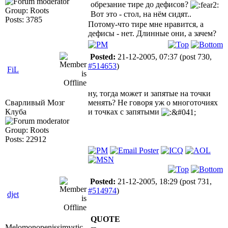
обрезание тире до дефисов?
Group: Roots
Вот это - стол, на нём сидят..
Posts: 3785
Потому-что тире мне нравится, а
дефисы - нет. Длинные они, а зачем?
Posted:
21-12-2005, 07:37
(post 730,
#514653
)
FiL
ну, тогда может и запятые на точки
Сварливый Мозг
менять? Не говоря уж о многоточиях
Клуба
и точках с запятыми
Group: Roots
Posts: 22912
Posted:
21-12-2005, 18:29
(post 731,
#514974
)
djet
QUOTE
Melomonopenissimystic