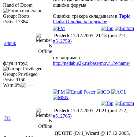
Hand of Doom
ошибки форума
Group: Roots
Ошибки трекера складываем в
Topic
Posts: 17384
Link:
Ошибки на трекере
Posted:
17-12-2005, 21:18
(post 721,
#512759
)
admik
ну например
флуд и труд
http://netlab.e2k.ru/base/mov/1/byname/
Group: Privileged
Posts: 9150
Warn:0%
Posted:
17-12-2005, 21:21
(post 722,
#512765
)
FiL
QUOTE
(Evil_Wizard @ 17-12-2005,