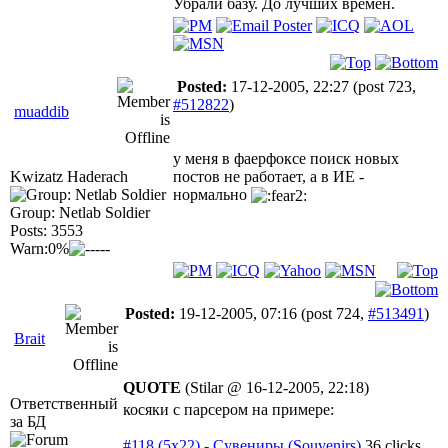
Убрали базу. До лучших времен.
Posted:
17-12-2005, 22:27
(post 723,
#512822
)
muaddib
у меня в фаерфоксе поиск новых
Kwizatz Haderach
постов не работает, а в ИЕ -
нормально
Group: Netlab Soldier
Posts: 3553
Warn:0%
Posted:
19-12-2005, 07:16
(post 724,
#513491
)
Brait
QUOTE
(Stilar @ 16-12-2005, 22:18)
Ответственный
косяки с парсером на примере:
за БД
#118 (5x22) - Сувениры (Souvenirs)
36 clicks