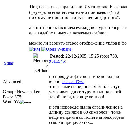
Нет, все как-раз правильно. Именно так, Esc-код
браузеры всегда замечательно понимают () и #
поэтому не понятно что тут "нестандартного".
а вот с использованием esc-кодов в урле теперь в
адракадабру в именах качаемых файлов.
можно ли вернуть старое отображение урлов в фо
Posted:
22-12-2005, 15:25
(post 733,
#515545
)
Stilar
по поводу дефисов и тире довольно
Advanced
верно
сказал Тёма
это разные вещи, нельзя же так - тут
Group: News makers
устраивать диктатуру мизинца своей
Posts: 375
левой ноги, в конце концов!
Warn:0%
и эти нововедения на ограничение на
длинну ссылки в 60 символов - тоже
вещь неприятная, полетели некоторые
ссылки при редактах...