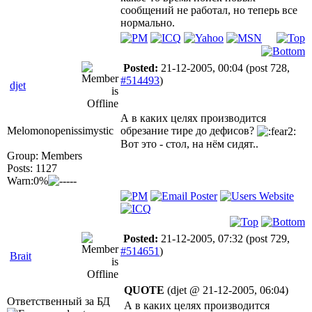
сообщений не работал, но теперь все
нормально.
Posted:
21-12-2005, 00:04
(post 728,
#514493
)
djet
А в каких целях производится
Melomonopenissimystic
обрезание тире до дефисов?
Вот это - стол, на нём сидят..
Group: Members
Posts: 1127
Warn:0%
Posted:
21-12-2005, 07:32
(post 729,
#514651
)
Brait
QUOTE
(djet @ 21-12-2005, 06:04)
Ответственный за БД
А в каких целях производится