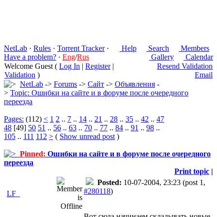
NetLab
·
Rules
·
Torrent Tracker
·
Help
Search
Members
Have a problem?
·
Eng
/
Rus
Gallery
Calendar
Welcome Guest (
Log In
|
Register
|
Resend Validation
Validation
)
Email
NetLab
->
Forums
->
Сайт
->
Объявления
-
>
Topic: Ошибки на сайте и в форуме после очередного
переезда
Pages:
(112)
<
1
2
..
7
..
14
..
21
..
28
..
35
..
42
..
47
48
[49]
50
51
..
56
..
63
..
70
..
77
..
84
..
91
..
98
..
105
..
111
112
>
(
Show unread post
)
Pinned:
Ошибки на сайте и в форуме после очередного
переезда
Print topic
|
Posted:
10-07-2004, 23:23
(post 1,
#280118
)
LF_
Вот сюда начинаем складывать новые