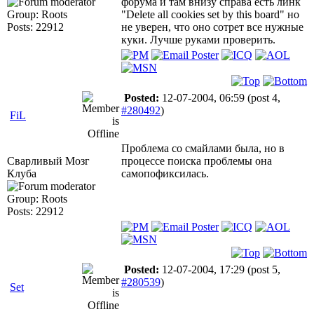
форума и там внизу справа есть линк
Group: Roots
"Delete all cookies set by this board" но
Posts: 22912
не уверен, что оно сотрет все нужные
куки. Лучше руками проверить.
Posted:
12-07-2004, 06:59
(post 4,
#280492
)
FiL
Проблема со смайлами была, но в
Сварливый Мозг
процессе поиска проблемы она
Клуба
самопофиксилась.
Group: Roots
Posts: 22912
Posted:
12-07-2004, 17:29
(post 5,
#280539
)
Set