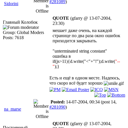
#281089
)
Sidorini
QUOTE
(gfarry @ 13-07-2004,
Главный Колобок
23:30)
мешает даже очень, на каждой
Group: Global Moders
странице по два раза окно ошибок
Posts: 7618
приходится закрывать.
"unterminated string constant"
ошибка в
if(js>11){d.write("<"+"!");d.write(
"--
"
);}
Есть и ещё в одном месте. Надеюсь,
что скоро всё будет хорошо
Posted:
14-07-2004, 00:34
(post 14,
#281090
)
na_marse
QUOTE
(gfarry @ 13-07-2004,
Постоянный