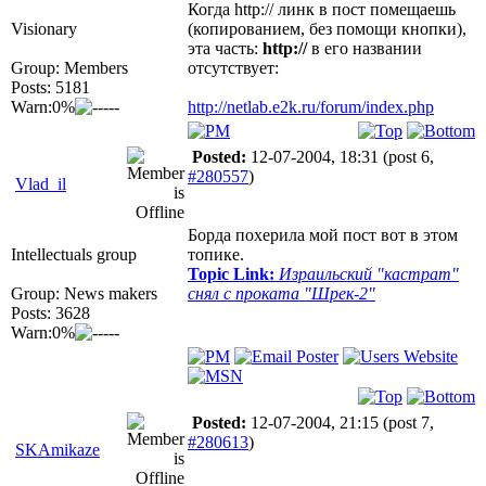
Когда http:// линк в пост помещаешь
Visionary
(копированием, без помощи кнопки),
эта часть:
http://
в его названии
Group: Members
отсутствует:
Posts: 5181
Warn:0%
http://netlab.e2k.ru/forum/index.php
Posted:
12-07-2004, 18:31
(post 6,
#280557
)
Vlad_il
Борда похерила мой пост вот в этом
Intellectuals group
топике.
Topic Link:
Израильский "кастрат"
Group: News makers
снял с проката "Шрек-2"
Posts: 3628
Warn:0%
Posted:
12-07-2004, 21:15
(post 7,
#280613
)
SKAmikaze