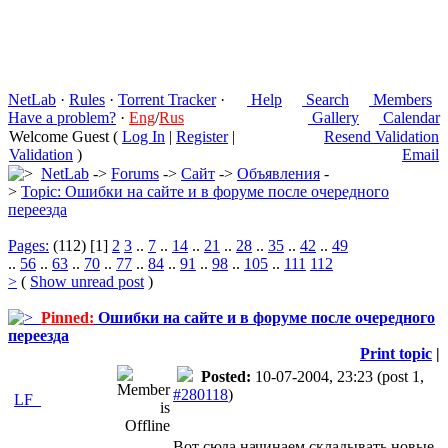
NetLab
·
Rules
·
Torrent Tracker
·
Help
Search
Members
Have a problem?
·
Eng
/
Rus
Gallery
Calendar
Welcome Guest (
Log In
|
Register
|
Resend Validation
Validation
)
Email
NetLab
->
Forums
->
Сайт
->
Объявления
-
>
Topic: Ошибки на сайте и в форуме после очередного
переезда
Pages:
(112) [1]
2
3
..
7
..
14
..
21
..
28
..
35
..
42
..
49
..
56
..
63
..
70
..
77
..
84
..
91
..
98
..
105
..
111
112
>
(
Show unread post
)
Pinned:
Ошибки на сайте и в форуме после очередного
переезда
Print topic
|
Posted:
10-07-2004, 23:23
(post 1,
#280118
)
LF_
Вот сюда начинаем складывать новые