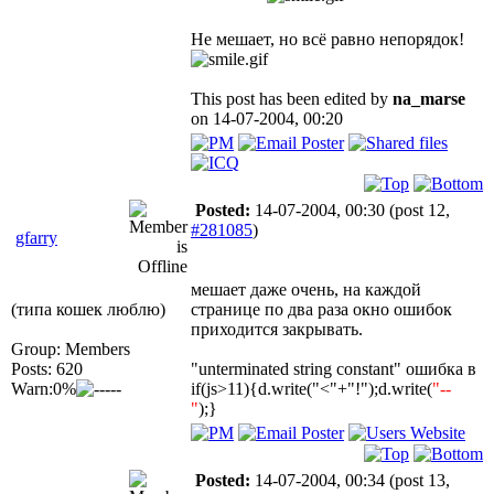
Не мешает, но всё равно непорядок!
This post has been edited by
na_marse
on 14-07-2004, 00:20
Posted:
14-07-2004, 00:30
(post 12,
#281085
)
gfarry
мешает даже очень, на каждой
(типа кошек люблю)
странице по два раза окно ошибок
приходится закрывать.
Group: Members
Posts: 620
"unterminated string constant" ошибка в
Warn:0%
if(js>11){d.write("<"+"!");d.write(
"--
"
);}
Posted:
14-07-2004, 00:34
(post 13,