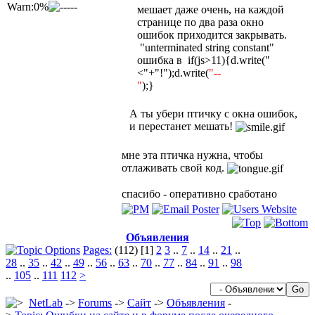
Warn:0%
мешает даже очень, на каждой
странице по два раза окно
ошибок приходится закрывать.
"unterminated string constant"
ошибка в if(js>11){d.write("
<"+"!");d.write(
"--
"
);}
А ты убери птичку с окна ошибок,
и перестанет мешать!
мне эта птичка нужна, чтобы
отлаживать свой код.
спасибо - оперативно сработано
Объявления
Pages:
(112) [1]
2
3
..
7
..
14
..
21
..
28
..
35
..
42
..
49
..
56
..
63
..
70
..
77
..
84
..
91
..
98
..
105
..
111
112
>
NetLab
->
Forums
->
Сайт
->
Объявления
-