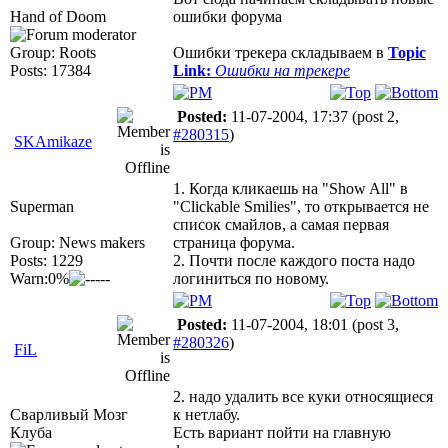
Hand of Doom
ошибки форума
Group: Roots
Ошибки трекера складываем в
Topic
Posts: 17384
Link:
Ошибки на трекере
Posted:
11-07-2004, 17:37
(post 2,
#280315
)
SKAmikaze
1. Когда кликаешь на "Show All" в
Superman
"Clickable Smilies", то открывается не
список смайлов, а самая первая
Group: News makers
страница форума.
Posts: 1229
2. Почти после каждого поста надо
Warn:0%
логиниться по новому.
Posted:
11-07-2004, 18:01
(post 3,
#280326
)
FiL
2. надо удалить все куки относящиеся
Сварливый Мозг
к нетлабу.
Клуба
Есть вариант пойти на главную