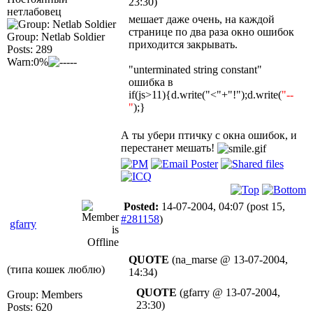
23:30)
нетлабовец
мешает даже очень, на каждой
странице по два раза окно ошибок
Group: Netlab Soldier
приходится закрывать.
Posts: 289
Warn:0%
"unterminated string constant"
ошибка в
if(js>11){d.write("<"+"!");d.write(
"--
"
);}
А ты убери птичку с окна ошибок, и
перестанет мешать!
Posted:
14-07-2004, 04:07
(post 15,
#281158
)
gfarry
QUOTE
(na_marse @ 13-07-2004,
(типа кошек люблю)
14:34)
QUOTE
(gfarry @ 13-07-2004,
Group: Members
23:30)
Posts: 620