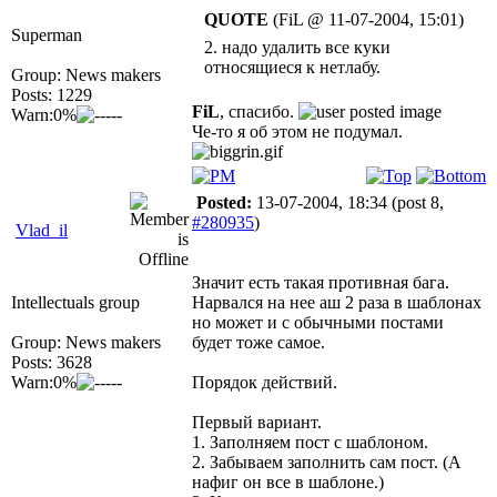
QUOTE
(FiL @ 11-07-2004, 15:01)
Superman
2. надо удалить все куки
относящиеся к нетлабу.
Group: News makers
Posts: 1229
FiL
, спасибо.
Warn:0%
Че-то я об этом не подумал.
Posted:
13-07-2004, 18:34
(post 8,
#280935
)
Vlad_il
Значит есть такая противная бага.
Intellectuals group
Нарвался на нее аш 2 раза в шаблонах
но может и с обычными постами
Group: News makers
будет тоже самое.
Posts: 3628
Warn:0%
Порядок действий.
Первый вариант.
1. Заполняем пост с шаблоном.
2. Забываем заполнить сам пост. (А
нафиг он все в шаблоне.)