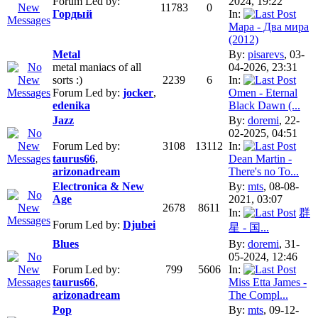
Forum Led by:
2024, 19:22
11783
0
Гордый
In:
Мара - Два мира
(2012)
Metal
By:
pisarevs
, 03-
metal maniacs of all
04-2026, 23:31
sorts :)
2239
6
In:
Forum Led by:
jocker
,
Omen - Eternal
edenika
Black Dawn (...
Jazz
By:
doremi
, 22-
02-2025, 04:51
Forum Led by:
3108
13112
In:
taurus66
,
Dean Martin -
arizonadream
There's no To...
Electronica & New
By:
mts
, 08-08-
Age
2021, 03:07
2678
8611
In:
群
Forum Led by:
Djubei
星 - 国...
Blues
By:
doremi
, 31-
05-2024, 12:46
Forum Led by:
799
5606
In:
taurus66
,
Miss Etta James -
arizonadream
The Compl...
Pop
By:
mts
, 09-12-