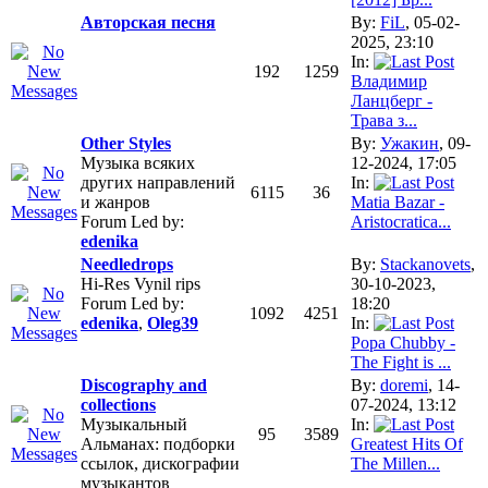
Авторская песня
By:
FiL
, 05-02-
2025, 23:10
In:
192
1259
Владимир
Ланцберг -
Трава з...
Other Styles
By:
Ужакин
, 09-
Музыка всяких
12-2024, 17:05
других направлений
In:
6115
36
и жанров
Matia Bazar -
Forum Led by:
Aristocratica...
edenika
Needledrops
By:
Stackanovets
,
Hi-Res Vynil rips
30-10-2023,
Forum Led by:
18:20
1092
4251
edenika
,
Oleg39
In:
Popa Chubby -
The Fight is ...
Discography and
By:
doremi
, 14-
collections
07-2024, 13:12
Музыкальный
In:
95
3589
Альманах: подборки
Greatest Hits Of
ссылок, дискографии
The Millen...
музыкантов