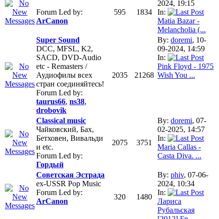
2024, 19:15
Forum Led by:
595
1834
In:
ArCanon
Matia Bazar -
Melancholia (...
Super Sound
By:
doremi
, 10-
DCC, MFSL, K2,
09-2024, 14:59
SACD, DVD-Audio
In:
etc - Remasters /
Pink Floyd - 1975
Аудиофилы всех
2035
21268
Wish You ...
стран соединяйтесь!
Forum Led by:
taurus66
,
ns38
,
drobovik
Classical music
By:
doremi
, 07-
Чайковский, Бах,
02-2025, 14:57
Бетховен, Вивальди
In:
2075
3751
и etc.
Maria Callas -
Forum Led by:
Casta Diva. ...
Гордый
Советская Эстрада
By:
phiv
, 07-06-
ex-USSR Pop Music
2024, 10:34
Forum Led by:
In:
320
1480
ArCanon
Лариса
Рубальская
[2012] Бр...