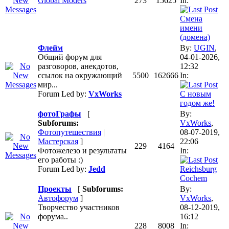
Global Moders
273
15625
In:
Смена
имени
(домена)
Флейм
By:
UGIN
,
Общий форум для
04-01-2026,
разговоров, анекдотов,
12:32
ссылок на окружающий
5500
162666
In:
мир...
Forum Led by:
VxWorks
С новым
годом же!
фотоГрафы
[
By:
Subforums:
VxWorks
,
Фотопутешествия
|
08-07-2019,
Мастерская
]
22:06
229
4164
Фотожелезо и результаты
In:
его работы :)
Forum Led by:
Jedd
Reichsburg
Cochem
Проекты
[
Subforums:
By:
Автофорум
]
VxWorks
,
Творчество участников
08-12-2019,
форума..
16:12
228
8008
In: