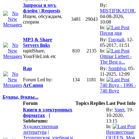
Запросы и муз.
By:
флeйм \ Requests
MISTIFIKATOR
,
Ищем, обсуждаем,
04-08-2026,
3481
29043
спорим
10:08
In:
Песня дня
MP3 & Share
By:
Гордый
, 12-
Servers links
05-2017, 11:51
rapidShare,
810
2135
In:
YourFileLink etc
Ottmar Liebert -
The Best o...
Rap
By:
Somblya
, 05-
11-2025, 12:09
Forum Led by:
134
1181
In:
ArCanon
740 Boyz - 1996 -
740 Boyz
Буквы, буквы...
Forum
Topics
Replies
Last Post Info
Книги в электронных
By:
Siget
, 19-
форматах
[
10-2020,
Subforums:
13:15
Художественная
In:
литература
|
Неизвестные
Техническая. учебная и
QUEEN. Моя