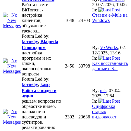
Работа в сети
29-07-2026, 19:06
BitTorrent -
In:
настройка
Ставим e-Mule на
клиентов,
1048
24703
Windows
обсуждение
трекера...
Forum Led by:
korneliy
,
Klaipeda
Глюкодром
By:
VxWorks
, 02-
настройка
12-2025, 13:16
программ и их
In:
глюки,
Как восстановить
3450
33798
околософтовые
данные с S...
вопросы
Forum Led by:
korneliy
,
kasp
Работа с видео и
By:
mts
, 07-04-
аудио
2025, 17:54
решаем вопросы по
In:
обработке видео,
Оцифровка
наложению
старых
переводов и
3303
23636
видеокассет
субтитров,
редактированию