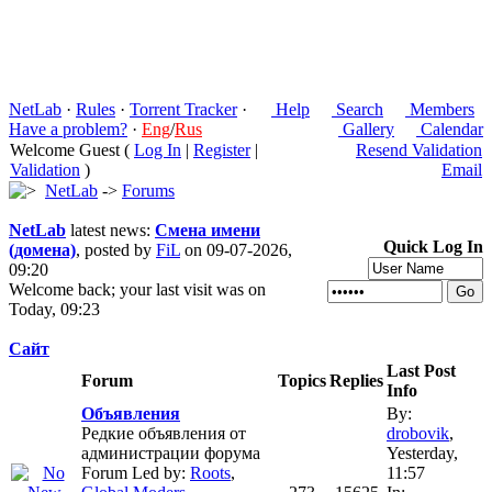
NetLab
·
Rules
·
Torrent Tracker
·
Help
Search
Members
Have a problem?
·
Eng
/
Rus
Gallery
Calendar
Welcome Guest (
Log In
|
Register
|
Resend Validation
Validation
)
Email
NetLab
->
Forums
NetLab
latest news:
Смена имени
Quick Log In
(домена)
, posted by
FiL
on 09-07-2026,
09:20
Welcome back; your last visit was on
Today, 09:23
Сайт
Last Post
Forum
Topics
Replies
Info
Объявления
By:
Редкие объявления от
drobovik
,
администрации форума
Yesterday,
Forum Led by:
Roots
,
11:57