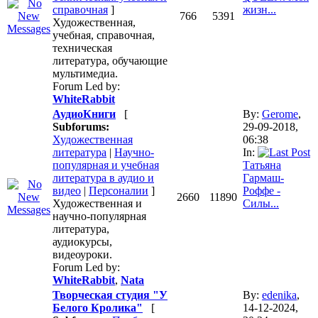
справочная
]
жизн...
766
5391
Художественная,
учебная, справочная,
техническая
литература, обучающие
мультимедиа.
Forum Led by:
WhiteRabbit
АудиоКниги
[
By:
Gerome
,
Subforums:
29-09-2018,
Художественная
06:38
литература
|
Научно-
In:
популярная и учебная
Татьяна
литература в аудио и
Гармаш-
видео
|
Персоналии
]
Роффе -
2660
11890
Художественная и
Силы...
научно-популярная
литература,
аудиокурсы,
видеоуроки.
Forum Led by:
WhiteRabbit
,
Nata
Творческая студия "У
By:
edenika
,
Белого Кролика"
[
14-12-2024,