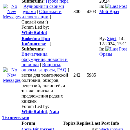
Subforums:
Проба пера
20:24
|
Аудиокниги своими
In:
руками
|
Обложки и
300
4203
Мой Врач
иллюстрации
]
Сделай сам ;)
Forum Led by:
WhiteRabbit
Кофейня При
By:
Siget
, 14-
Библиотеке
[
12-2024, 15:11
Subforums:
In:
Впечатления,
Фразы
обсуждения, новости и
новинки
|
Вопросы,
опросы, запросы, FAQ
]
ветка для тематической
242
5985
болтовни, обзоров,
рецензий, новостей, а
так же поиска и
предложения редких
книжек
Forum Led by:
WhiteRabbit
,
Nata
Технический
Forum
Topics
Replies
Last Post Info
Сеть BitTorrent
By:
Stackanovets
,