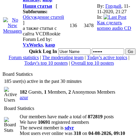
Наши статьи
[
By:
Гордый
, 11-
Subforums:
11-2020, 21:27
Обсуждение статей
In:
]
Как сделать
136
3478
а также статьи с
копию audio CD
сайта VCDRookie
Forum Led by:
VxWorks
,
kasp
Quick Log In
Forum statistics
|
The moderating team
|
Today's active topics
|
Today's top 10 posters
|
Overall top 10 posters
Board Statistics
185 user(s) active in the past 30 minutes
182
Guests,
1
Members,
2
Anonymous Members
azur
Board Statistics
Our members have made a total of
872819
posts
We have
10691
registered members
The newest member is
sdyr
Most users ever online was
318
on
04-08-2026, 09:10