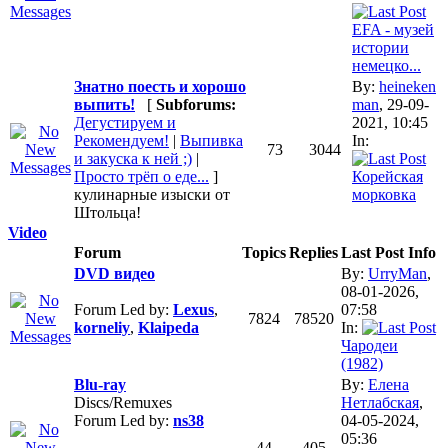
EFA - музей
истории
немецко...
Знатно поесть и хорошо
By:
heineken
выпить!
[
Subforums:
man
, 29-09-
Дегустируем и
2021, 10:45
Рекомендуем!
|
Выпивка
In:
73
3044
и закуска к ней ;)
|
Просто трёп о еде...
]
Корейская
кулинарные изыски от
морковка
Штольца!
Video
Forum
Topics
Replies
Last Post Info
DVD видео
By:
UrryMan
,
08-01-2026,
Forum Led by:
Lexus
,
07:58
7824
78520
korneliy
,
Klaipeda
In:
Чародеи
(1982)
Blu-ray
By:
Елена
Discs/Remuxes
Нетлабская
,
Forum Led by:
ns38
04-05-2024,
05:36
44
405