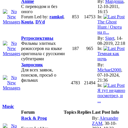
Anime
By:
Мардоша
,
С переводом и без
12-10-2011,
оного
16:15
Forum Led by:
ramkol
,
853
14753
In:
Kouta
,
DVd
The Ghost
Hunt / Охота
на п...
Ретроспективы
By:
Siget
, 14-
Фильмы элитных
08-2019, 22:18
режиссеров на языке
187
965
In:
оригинала с русскими
Темная как
субтитрами
ночь
Запросник
By:
Для всех заявок,
Michael2000
,
поисков, просьб о
07-10-2024,
фильмах
21:36
4783
21494
In:
Я тут недавно
посмотрел, и
...
Music
Forum
Topics
Replies
Last Post Info
Rock & Prog
By:
Alexandre
ZAM
, 30-10-