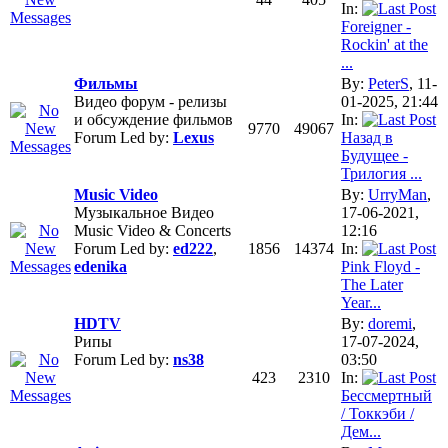
In:
Foreigner -
Rockin' at the
...
Фильмы
By:
PeterS
, 11-
Видео форум - релизы
01-2025, 21:44
и обсуждение фильмов
In:
9770
49067
Forum Led by:
Lexus
Назад в
Будущее -
Трилогия ...
Music Video
By:
UrryMan
,
Музыкальное Видео
17-06-2021,
Music Video & Concerts
12:16
Forum Led by:
ed222
,
1856
14374
In:
edenika
Pink Floyd -
The Later
Year...
HDTV
By:
doremi
,
Рипы
17-07-2024,
Forum Led by:
ns38
03:50
423
2310
In:
Бессмертный
/ Токкэби /
Дем...