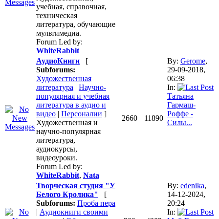
учебная, справочная,
техническая
литература, обучающие
мультимедиа.
Forum Led by:
WhiteRabbit
АудиоКниги
[
By:
Gerome
,
Subforums:
29-09-2018,
Художественная
06:38
литература
|
Научно-
In:
популярная и учебная
Татьяна
литература в аудио и
Гармаш-
видео
|
Персоналии
]
Роффе -
2660
11890
Художественная и
Силы...
научно-популярная
литература,
аудиокурсы,
видеоуроки.
Forum Led by:
WhiteRabbit
,
Nata
Творческая студия "У
By:
edenika
,
Белого Кролика"
[
14-12-2024,
Subforums:
Проба пера
20:24
|
Аудиокниги своими
In: