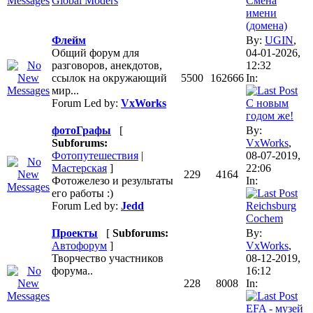
Global Moders
Смена
имени
(домена)
Флейм
By:
UGIN
,
Общий форум для
04-01-2026,
разговоров, анекдотов,
12:32
ссылок на окружающий
5500
162666
In:
мир...
Forum Led by:
VxWorks
С новым
годом же!
фотоГрафы
[
By:
Subforums:
VxWorks
,
Фотопутешествия
|
08-07-2019,
Мастерская
]
22:06
229
4164
Фотожелезо и результаты
In:
его работы :)
Forum Led by:
Jedd
Reichsburg
Cochem
Проекты
[
Subforums:
By:
Автофорум
]
VxWorks
,
Творчество участников
08-12-2019,
форума..
16:12
228
8008
In:
EFA - музей