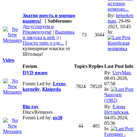
истории
немецко...
Знатно поесть и хорошо
By:
heineken
выпить!
[
Subforums:
man
, 29-09-
Дегустируем и
2021, 10:45
Рекомендуем!
|
Выпивка
In:
73
3044
и закуска к ней ;)
|
Просто трёп о еде...
]
Корейская
кулинарные изыски от
морковка
Штольца!
Video
Forum
Topics
Replies
Last Post Info
DVD видео
By:
UrryMan
,
08-01-2026,
Forum Led by:
Lexus
,
07:58
7824
78520
korneliy
,
Klaipeda
In:
Чародеи
(1982)
Blu-ray
By:
Елена
Discs/Remuxes
Нетлабская
,
Forum Led by:
ns38
04-05-2024,
05:36
44
405
In:
Foreigner -