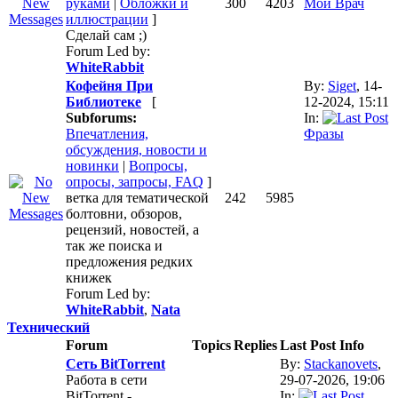
руками
|
Обложки и
300
4203
Мой Врач
иллюстрации
]
Сделай сам ;)
Forum Led by:
WhiteRabbit
Кофейня При
By:
Siget
, 14-
Библиотеке
[
12-2024, 15:11
Subforums:
In:
Впечатления,
Фразы
обсуждения, новости и
новинки
|
Вопросы,
опросы, запросы, FAQ
]
ветка для тематической
242
5985
болтовни, обзоров,
рецензий, новостей, а
так же поиска и
предложения редких
книжек
Forum Led by:
WhiteRabbit
,
Nata
Технический
Forum
Topics
Replies
Last Post Info
Сеть BitTorrent
By:
Stackanovets
,
Работа в сети
29-07-2026, 19:06
BitTorrent -
In: