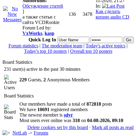
Subforums:
11-2020, 21:27
Обсуждение статей
In:
]
Как сделать
136
3478
а также статьи с
копию audio CD
сайта VCDRookie
Forum Led by:
VxWorks
,
kasp
Quick Log In
Forum statistics
|
The moderating team
|
Today's active topics
|
Today's top 10 posters
|
Overall top 10 posters
Board Statistics
231 user(s) active in the past 30 minutes
229
Guests,
2
Anonymous Members
Board Statistics
Our members have made a total of
872818
posts
We have
10691
registered members
The newest member is
sdyr
Most users ever online was
318
on
04-08-2026, 09:10
Delete cookies set by this board
·
Mark all posts as read
NetLab
->
Forums