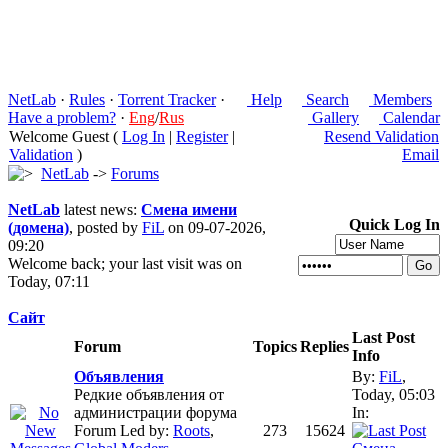
NetLab
·
Rules
·
Torrent Tracker
·
Help
Search
Members
Have a problem?
·
Eng
/
Rus
Gallery
Calendar
Welcome Guest (
Log In
|
Register
|
Resend Validation
Validation
)
Email
NetLab
->
Forums
NetLab
latest news:
Смена имени
Quick Log In
(домена)
, posted by
FiL
on 09-07-2026,
09:20
Welcome back; your last visit was on
Today, 07:11
Сайт
Last Post
Forum
Topics
Replies
Info
Объявления
By:
FiL
,
Редкие объявления от
Today, 05:03
администрации форума
In:
Forum Led by:
Roots
,
273
15624