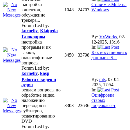
настройка
Ставим e-Mule на
клиентов,
1048
24703
Windows
обсуждение
трекера...
Forum Led by:
korneliy
,
Klaipeda
Глюкодром
By:
VxWorks
, 02-
настройка
12-2025, 13:16
программ и их
In:
глюки,
Как восстановить
3450
33798
околософтовые
данные с S...
вопросы
Forum Led by:
korneliy
,
kasp
Работа с видео и
By:
mts
, 07-04-
аудио
2025, 17:54
решаем вопросы по
In:
обработке видео,
Оцифровка
наложению
старых
переводов и
3303
23636
видеокассет
субтитров,
редактированию
DVD
Forum Led by: