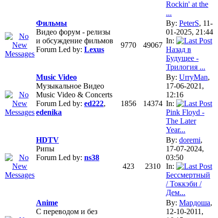
Rockin' at the
...
Фильмы
By:
PeterS
, 11-
Видео форум - релизы
01-2025, 21:44
и обсуждение фильмов
In:
9770
49067
Forum Led by:
Lexus
Назад в
Будущее -
Трилогия ...
Music Video
By:
UrryMan
,
Музыкальное Видео
17-06-2021,
Music Video & Concerts
12:16
Forum Led by:
ed222
,
1856
14374
In:
edenika
Pink Floyd -
The Later
Year...
HDTV
By:
doremi
,
Рипы
17-07-2024,
Forum Led by:
ns38
03:50
423
2310
In:
Бессмертный
/ Токкэби /
Дем...
Anime
By:
Мардоша
,
С переводом и без
12-10-2011,