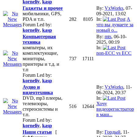
korneliy
,
kasp
Гаджеты и прочее
By:
VxWorks
, 07-
мобильники, GPS,
09-2021, 13:02
PDA и т.п.
282
8105
In:
А
Forum Led by:
что вы думаете за
korneliy
,
kasp
новый o...
Компьютерная
By:
mts
, 06-10-
техника
2025, 00:19
компьтеры, их
In:
комплектующие,
non-ECC vs ECC
мониторы,
737
17111
принтеры и т.д. и
т.п
Forum Led by:
korneliy
,
kasp
Аудио и
By:
VxWorks
, 11-
видеотехника
06-2024, 20:37
DVD, mp3 плееры,
In:
телевизоры,
Хочу
516
12644
стереосистемы и
видеорегистратор
т.п.
в маш...
Forum Led by:
korneliy
,
kasp
Наши статьи
[
By:
Гордый
, 11-