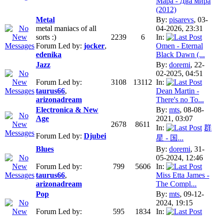
Мара - Два мира
(2012)
Metal
By:
pisarevs
, 03-
metal maniacs of all
04-2026, 23:31
sorts :)
2239
6
In:
Forum Led by:
jocker
,
Omen - Eternal
edenika
Black Dawn (...
Jazz
By:
doremi
, 22-
02-2025, 04:51
Forum Led by:
3108
13112
In:
taurus66
,
Dean Martin -
arizonadream
There's no To...
Electronica & New
By:
mts
, 08-08-
Age
2021, 03:07
2678
8611
In:
群
Forum Led by:
Djubei
星 - 国...
Blues
By:
doremi
, 31-
05-2024, 12:46
Forum Led by:
799
5606
In:
taurus66
,
Miss Etta James -
arizonadream
The Compl...
Pop
By:
mts
, 09-12-
2024, 19:15
Forum Led by:
595
1834
In: