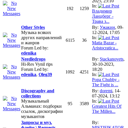
2025, 23:10
In:
192
1259
Владимир
Ланцберг -
Трава з...
Other Styles
By:
Ужакин
, 09-
Музыка всяких
12-2024, 17:05
других направлений
In:
6115
36
и жанров
Matia Bazar -
Forum Led by:
Aristocratica...
edenika
Needledrops
By:
Stackanovets
,
Hi-Res Vynil rips
30-10-2023,
Forum Led by:
18:20
1092
4251
edenika
,
Oleg39
In:
Popa Chubby -
The Fight is ...
Discography and
By:
doremi
, 14-
collections
07-2024, 13:12
Музыкальный
In:
95
3589
Альманах: подборки
Greatest Hits Of
ссылок, дискографии
The Millen...
музыкантов
Запросы и муз.
By:
флeйм \ Requests
MISTIFIKATOR
,