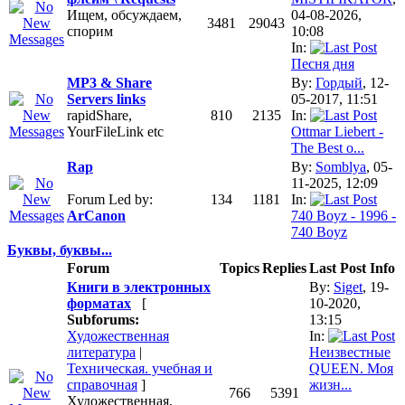
Ищем, обсуждаем,
04-08-2026,
3481
29043
спорим
10:08
In:
Песня дня
MP3 & Share
By:
Гордый
, 12-
Servers links
05-2017, 11:51
rapidShare,
810
2135
In:
YourFileLink etc
Ottmar Liebert -
The Best o...
Rap
By:
Somblya
, 05-
11-2025, 12:09
Forum Led by:
134
1181
In:
ArCanon
740 Boyz - 1996 -
740 Boyz
Буквы, буквы...
Forum
Topics
Replies
Last Post Info
Книги в электронных
By:
Siget
, 19-
форматах
[
10-2020,
Subforums:
13:15
Художественная
In:
литература
|
Неизвестные
Техническая. учебная и
QUEEN. Моя
справочная
]
жизн...
766
5391
Художественная,