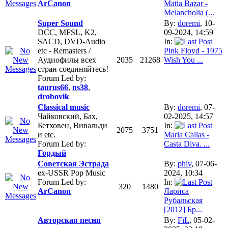
ArCanon
Matia Bazar -
Melancholia (...
Super Sound
By:
doremi
, 10-
DCC, MFSL, K2,
09-2024, 14:59
SACD, DVD-Audio
In:
etc - Remasters /
Pink Floyd - 1975
Аудиофилы всех
2035
21268
Wish You ...
стран соединяйтесь!
Forum Led by:
taurus66
,
ns38
,
drobovik
Classical music
By:
doremi
, 07-
Чайковский, Бах,
02-2025, 14:57
Бетховен, Вивальди
In:
2075
3751
и etc.
Maria Callas -
Forum Led by:
Casta Diva. ...
Гордый
Советская Эстрада
By:
phiv
, 07-06-
ex-USSR Pop Music
2024, 10:34
Forum Led by:
In:
320
1480
ArCanon
Лариса
Рубальская
[2012] Бр...
Авторская песня
By:
FiL
, 05-02-