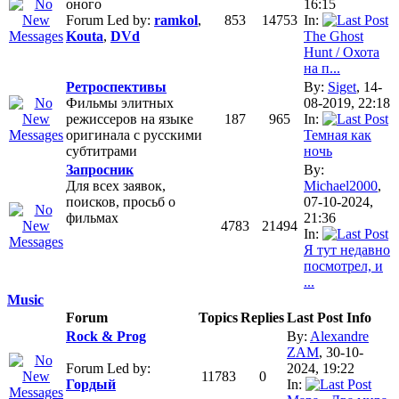
оного
16:15
Forum Led by:
ramkol
,
853
14753
In:
Kouta
,
DVd
The Ghost
Hunt / Охота
на п...
Ретроспективы
By:
Siget
, 14-
Фильмы элитных
08-2019, 22:18
режиссеров на языке
187
965
In:
оригинала с русскими
Темная как
субтитрами
ночь
Запросник
By:
Для всех заявок,
Michael2000
,
поисков, просьб о
07-10-2024,
фильмах
21:36
4783
21494
In:
Я тут недавно
посмотрел, и
...
Music
Forum
Topics
Replies
Last Post Info
Rock & Prog
By:
Alexandre
ZAM
, 30-10-
Forum Led by:
2024, 19:22
11783
0
Гордый
In: