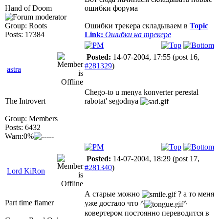
Hand of Doom
ошибки форума
Group: Roots
Ошибки трекера складываем в
Topic
Posts: 17384
Link:
Ошибки на трекере
Posted:
14-07-2004, 17:55
(post 16,
#281329
)
astra
Chego-to u menya konverter perestal
The Introvert
rabotat' segodnya
Group: Members
Posts: 6432
Warn:0%
Posted:
14-07-2004, 18:29
(post 17,
#281340
)
Lord KiRon
А старые можно
? а то меня
Part time flamer
уже достало что ^
^
ковертером постоянно переводится в