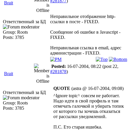
#281877
)
Brait
Неправильное отображение http-
Ответственный за БД
ссылки в посте - FIXED.
Group: Roots
Сообщение об ошибке в Javascript -
Posts: 3785
FIXED.
Неправильная ссылка в email, адрес
администрации - FIXED.
Posted:
16-07-2004, 08:22
(post 22,
#281878
)
Brait
QUOTE
(astra @ 16-07-2004, 09:08)
Ответственный за БД
^Ignore topic^ совсем не работает.
Надо идти в свой профиль и там
Group: Roots
отмечать галочкой и убирать топик
Posts: 3785
от которого ты хочешь отказаться
от рассылки уведомлений.
П.С. Ето старая ишибка.