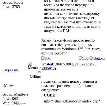
возможно что это не ошибка и
Group: Roots
возникла не после перезда но
Posts: 3785
проблема все же есть.
не нашел как изменить кодировку
письма которе высылается для
уведомления о том что ответили в
теме на которую я подписан или о
получении ПМ
Хммм, такой фичи просто нет. В
email'ах тебе нужна кодировка,
отличная от Windows-1251? А зачем,
если не секрет?
Posted:
30-07-2004, 21:02
(post 28,
#285912
)
DopeFish
после написания нового топика и
eMule+
нажатии 'post new topic', выдют
следующее:
Group: Members
CODE
Posts: 963
http://netlab.e2k.ru/forum/index.php?
Warn:0%