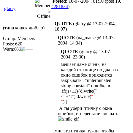
Posted:
16-07-2004, 01:10
(post 19,
#281834
)
gfarry
QUOTE
(gfarry @ 13-07-2004,
(типа кошек люблю)
18:07)
QUOTE
(na_marse @ 13-07-
Group: Members
2004, 14:34)
Posts: 620
Warn:0%
QUOTE
(gfarry @ 13-07-
2004, 23:30)
мешает даже очень, на
каждой странице по два раза
окно ошибок приходится
закрывать. "unterminated
string constant" ошибка в
if(js>11){d.write("
<"+"!");d.write(
"--
"
);}
А ты убери птичку с окна
ошибок, и перестанет мешать!
мне эта птичка нужна, чтобы