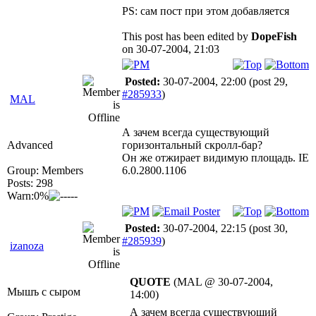
PS: сам пост при этом добавляется
This post has been edited by
DopeFish
on 30-07-2004, 21:03
Posted:
30-07-2004, 22:00
(post 29,
#285933
)
MAL
А зачем всегда существующий
Advanced
горизонтальный скролл-бар?
Он же отжирает видимую площадь. IE
Group: Members
6.0.2800.1106
Posts: 298
Warn:0%
Posted:
30-07-2004, 22:15
(post 30,
#285939
)
izanoza
QUOTE
(MAL @ 30-07-2004,
Мышъ с сыром
14:00)
А зачем всегда существующий