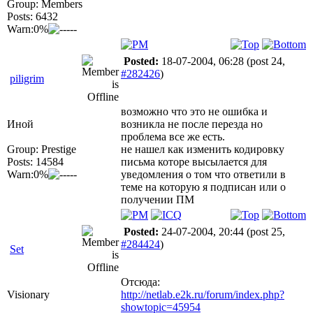
Group: Members
Posts: 6432
Warn:0%
Posted:
18-07-2004, 06:28
(post 24,
#282426
)
piligrim
возможно что это не ошибка и
Иной
возникла не после перезда но
проблема все же есть.
Group: Prestige
не нашел как изменить кодировку
Posts: 14584
письма которе высылается для
Warn:0%
уведомления о том что ответили в
теме на которую я подписан или о
получении ПМ
Posted:
24-07-2004, 20:44
(post 25,
#284424
)
Set
Отсюда:
Visionary
http://netlab.e2k.ru/forum/index.php?
showtopic=45954