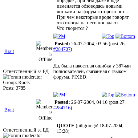
порядке , при чем даже вроде
изменяется обзоводясь новыми
линками на форум которого нет ...
При чем некоторые вроде говорят
что иногда на него попадают ...
Что творится ?
Posted:
26-07-2004, 03:56
(post 26,
#284707
)
Brait
Да, была пакостная ошибка у 387-ми
Ответственный за БД
пользователей, связанная с языком
форума. FIXED.
Group: Roots
Posts: 3785
Posted:
26-07-2004, 04:10
(post 27,
#284716
)
Brait
QUOTE
(piligrim @ 18-07-2004,
Ответственный за БД
13:28)