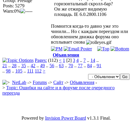
Group: Prestige
горизонтальный скролл-бар?
Posts: 5279
Он же отжирает видимую
Warn:0%
площадь. IE 6.0.2800.1106
Помнится когда-то давно уже это
чинили... Но с каждым переездом или
обновлением движка форума оно
всплывает снова
Объявления
Pages:
(112)
<
1
[2]
3
4
..
7
..
14
..
21
..
28
..
35
..
42
..
49
..
56
..
63
..
70
..
77
..
84
..
91
..
98
..
105
..
111
112
>
NetLab
->
Forums
->
Сайт
->
Объявления
-
>
Topic: Ошибки на сайте и в форуме после очередного
переезда
Powered by
Invision Power Board
v1.3.1 Final.