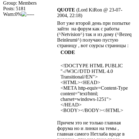
Group: Members
Posts: 5181
QUOTE
(Lord KiRon @ 23-07-
Warn:0%
2004, 22:18)
Вот уже второй день при попытке
зайти на форум как с работы
(^Netvision^) так и из дому (^Bezeq
Beinleumi^) получаю пустую
страницу , вот соурсы страницы :
CODE
<!DOCTYPE HTML PUBLIC
"-//W3C//DTD HTML 4.0
Transitional//EN">
<HTML><HEAD>
<META http-equiv=Content-Type
content="text/html;
charset=windows-1251">
</HEAD>
<BODY></BODY></HTML>
Причем это не только главная
форума но и линки на темы ,
главная самого Нетлаба вроде в