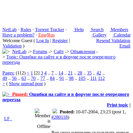
NetLab
·
Rules
·
Torrent Tracker
·
Help
Search
Members
Have a problem?
·
Eng
/
Rus
Gallery
Calendar
Welcome Guest (
Log In
|
Register
|
Resend Validation
Validation
)
Email
NetLab
->
Forums
->
Сайт
->
Объявления
-
>
Topic: Ошибки на сайте и в форуме после очередного
переезда
Pages:
(112)
<
1
[2]
3
4
..
7
..
14
..
21
..
28
..
35
..
42
..
49
..
56
..
63
..
70
..
77
..
84
..
91
..
98
..
105
..
111
112
>
(
Show unread post
)
Pinned:
Ошибки на сайте и в форуме после очередного
переезда
Print topic
|
Posted:
10-07-2004, 23:23
(post 1,
#280118
)
LF_
Вот сюда начинаем складывать новые