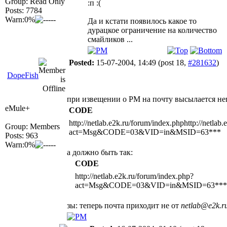
Group: Read Only
:п :(
Posts: 7784
Warn:0%
Да и кстати появилось какое то
дурацкое ограничение на количество
смайликов ...
Posted:
15-07-2004, 14:49
(post 18,
#281632
)
DopeFish
при извещении о PM на почту высылается н
eMule+
CODE
http://netlab.e2k.ru/forum/index.phphttp://netlab
Group: Members
act=Msg&CODE=03&VID=in&MSID=63***
Posts: 963
Warn:0%
а должно быть так:
CODE
http://netlab.e2k.ru/forum/index.php?
act=Msg&CODE=03&VID=in&MSID=63***
зы: теперь почта приходит не от
netlab@e2k.r