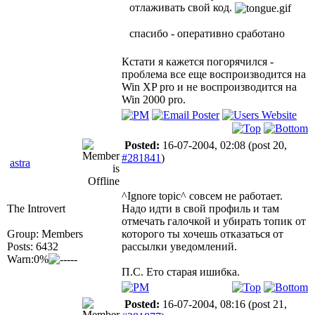
отлаживать свой код.
спасибо - оперативно сработано
Кстати я кажется погорячился -
проблема все еще воспроизводится на
Win XP pro и не воспроизводится на
Win 2000 pro.
Posted:
16-07-2004, 02:08
(post 20,
#281841
)
astra
^Ignore topic^ совсем не работает.
The Introvert
Надо идти в свой профиль и там
отмечать галочкой и убирать топик от
Group: Members
которого ты хочешь отказаться от
Posts: 6432
рассылки уведомлений.
Warn:0%
П.С. Ето старая ишибка.
Posted:
16-07-2004, 08:16
(post 21,