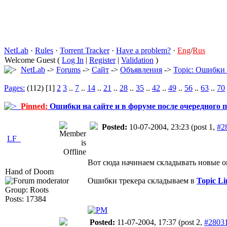
NetLab
·
Rules
·
Torrent Tracker
·
Have a problem?
·
Eng
/
Rus
Welcome Guest (
Log In
|
Register
|
Validation
)
NetLab
->
Forums
->
Сайт
->
Объявления
->
Topic: Ошибки 
Pages:
(112) [1]
2
3
..
7
..
14
..
21
..
28
..
35
..
42
..
49
..
56
..
63
..
70
Pinned:
Ошибки на сайте и в форуме после очередного п
Posted:
10-07-2004, 23:23
(post 1,
#2
LF_
Вот сюда начинаем складывать новые 
Hand of Doom
Ошибки трекера складываем в
Topic L
Group: Roots
Posts: 17384
Posted:
11-07-2004, 17:37
(post 2,
#2803