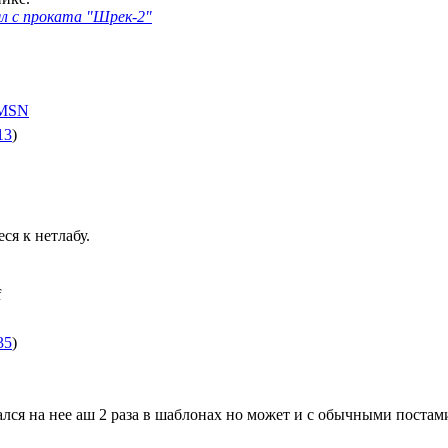
л с проката "Шрек-2"
13
)
ся к нетлабу.
35
)
ался на нее аш 2 раза в шаблонах но может и с обычными постами