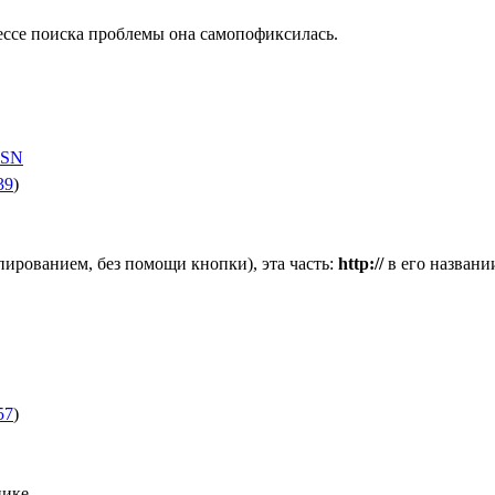
ессе поиска проблемы она самопофиксилась.
39
)
опированием, без помощи кнопки), эта часть:
http://
в его названии
57
)
пике.