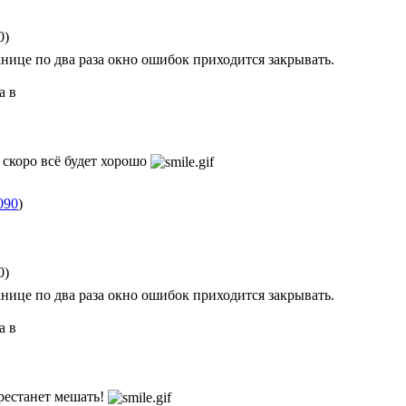
0)
анице по два раза окно ошибок приходится закрывать.
а в
 скоро всё будет хорошо
090
)
0)
анице по два раза окно ошибок приходится закрывать.
а в
ерестанет мешать!