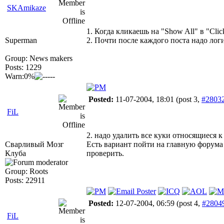
SKAmikaze
1. Когда кликаешь на "Show All" в "Clic
Superman
2. Почти после каждого поста надо лог
Group: News makers
Posts: 1229
Warn:0%
Posted:
11-07-2004, 18:01
(post 3,
#2803
FiL
2. надо удалить все куки относящиеся к 
Сварливый Мозг
Есть вариант пойти на главную форума и 
Клуба
проверить.
Group: Roots
Posts: 22911
Posted:
12-07-2004, 06:59
(post 4,
#2804
FiL