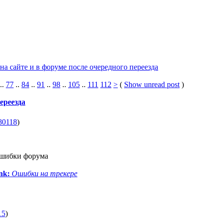
на сайте и в форуме после очередного переезда
..
77
..
84
..
91
..
98
..
105
..
111
112
>
(
Show unread post
)
ереезда
80118
)
ошибки форума
ink:
Ошибки на трекере
15
)