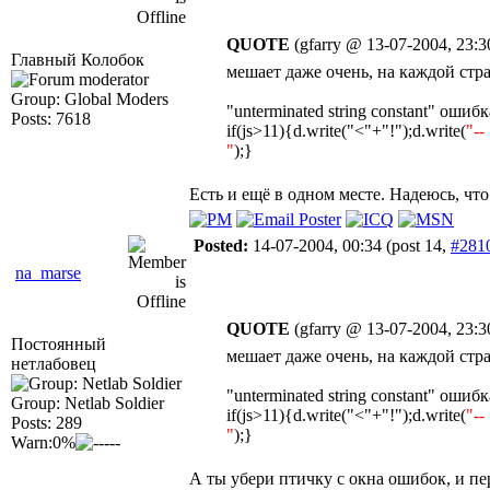
QUOTE
(gfarry @ 13-07-2004, 23:3
Главный Колобок
мешает даже очень, на каждой стр
Group: Global Moders
"unterminated string constant" ошибк
Posts: 7618
if(js>11){d.write("<"+"!");d.write(
"--
"
);}
Есть и ещё в одном месте. Надеюсь, что
Posted:
14-07-2004, 00:34
(post 14,
#281
na_marse
QUOTE
(gfarry @ 13-07-2004, 23:3
Постоянный
мешает даже очень, на каждой стр
нетлабовец
"unterminated string constant" ошибк
Group: Netlab Soldier
if(js>11){d.write("<"+"!");d.write(
"--
Posts: 289
"
);}
Warn:0%
А ты убери птичку с окна ошибок, и п