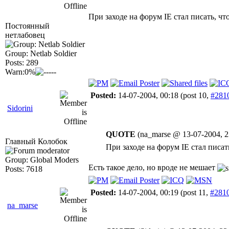
При заходе на форум IE стал писать, чт
Постоянный
нетлабовец
Group: Netlab Soldier
Posts: 289
Warn:0%
Posted:
14-07-2004, 00:18
(post 10,
#281
Sidorini
QUOTE
(na_marse @ 13-07-2004, 2
Главный Колобок
При заходе на форум IE стал писат
Group: Global Moders
Есть такое дело, но вроде не мешает
Posts: 7618
Posted:
14-07-2004, 00:19
(post 11,
#281
na_marse