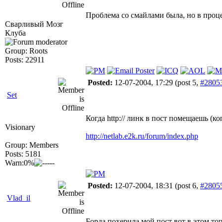
Проблема со смайлами была, но в проц
Сварливый Мозг
Клуба
Group: Roots
Posts: 22911
Posted:
12-07-2004, 17:29
(post 5,
#2805
Set
Когда http:// линк в пост помещаешь (к
Visionary
http://netlab.e2k.ru/forum/index.php
Group: Members
Posts: 5181
Warn:0%
Posted:
12-07-2004, 18:31
(post 6,
#2805
Vlad_il
Борда похерила мой пост вот в этом то