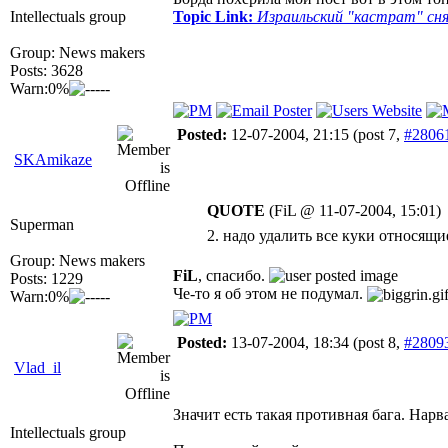
Intellectuals group
Topic Link:
Израильский "кастрат" сня
Group: News makers
Posts: 3628
Warn:0%
Posted:
12-07-2004, 21:15
(post 7,
#2806
SKAmikaze
QUOTE
(FiL @ 11-07-2004, 15:01)
Superman
2. надо удалить все куки относящие
Group: News makers
FiL
, спасибо.
Posts: 1229
Че-то я об этом не подумал.
Warn:0%
Posted:
13-07-2004, 18:34
(post 8,
#2809
Vlad_il
Значит есть такая противная бага. Нарв
Intellectuals group