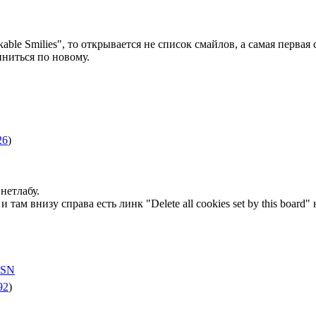
kable Smilies", то открывается не список смайлов, а самая первая
иниться по новому.
26
)
нетлабу.
там внизу справа есть линк "Delete all cookies set by this boar
92
)