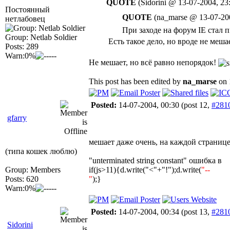
QUOTE
(Sidorini @ 13-07-2004, 23
Постоянный
QUOTE
(na_marse @ 13-07-200
нетлабовец
При заходе на форум IE стал п
Group: Netlab Soldier
Есть такое дело, но вроде не меш
Posts: 289
Warn:0%
Не мешает, но всё равно непорядок!
This post has been edited by
na_marse
on 
Posted:
14-07-2004, 00:30
(post 12,
#281
gfarry
мешает даже очень, на каждой странице
(типа кошек люблю)
"unterminated string constant" ошибка в
Group: Members
if(js>11){d.write("<"+"!");d.write(
"--
Posts: 620
"
);}
Warn:0%
Posted:
14-07-2004, 00:34
(post 13,
#281
Sidorini