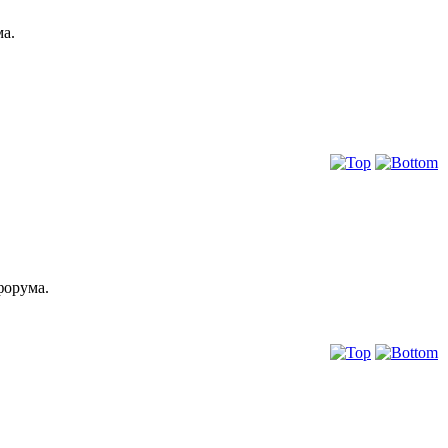
ма.
форума.