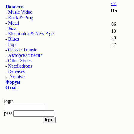
<<
Новости
Пн
-
Music Video
-
Rock & Prog
-
Metal
06
-
Jazz
13
-
Electronica & New Age
20
-
Blues
-
Pop
27
-
Classical music
-
Авторская песня
-
Other Styles
-
Needledrops
-
Releases
÷
Archive
Форум
О нас
login
pass