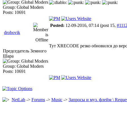
Group: Global Moders
Posts: 10691
Posted:
12-09-2016, 07:14
(post 15,
#111
drobovik
Тут XRECODE резко обновился до верси
Председатель Земного
Шара
Group: Global Moders
Posts: 10691
NetLab
->
Forums
->
Music
->
Запросы и муз. флeйм \ Reques