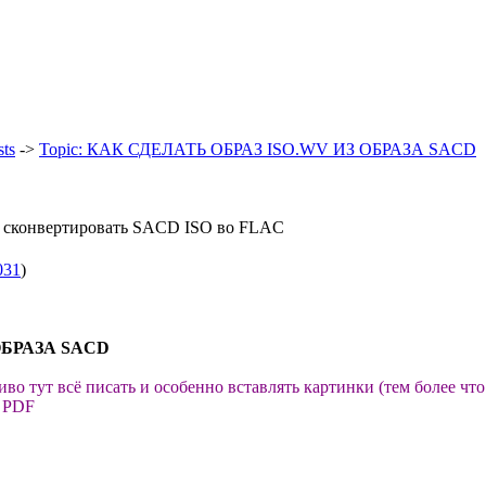
ts
->
Topic: КАК СДЕЛАТЬ ОБРАЗ ISO.WV ИЗ ОБРАЗА SACD
и сконвертировать SACD ISO во FLAC
031
)
ОБРАЗА SACD
во тут всё писать и особенно вставлять картинки (тем более что
в PDF