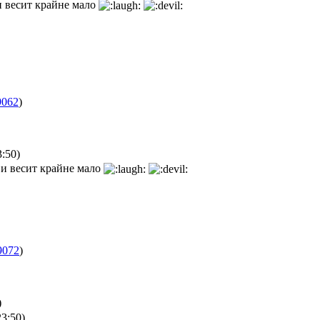
и весит крайне мало
9062
)
:50)
и весит крайне мало
9072
)
)
3:50)