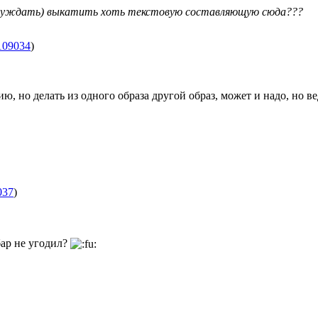
обсуждать) выкатить хоть текстовую составляющую сюда???
109034
)
ю, но делать из одного образа другой образ, может и надо, но 
037
)
ар не угодил?