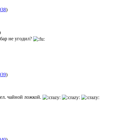
038
)
)
бар не угодил?
039
)
ыел. чайной ложкой.
040
)