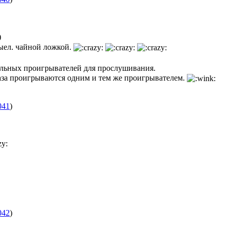
)
выел. чайной ложкой.
иальных проигрывателей для прослушивания.
браза проигрываются одним и тем же проигрывателем.
041
)
042
)