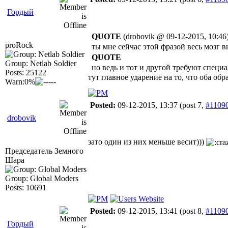
Гордый
QUOTE
(drobovik @ 09-12-2015, 10:46
proRock
ты мне сейчас этой фразой весь мозг 
QUOTE
Group: Netlab Soldier
но ведь и тот и другой требуют спец
Posts: 25122
тут главное ударение на то, что оба о
Warn:0%
Posted:
09-12-2015, 13:37
(post 7,
#1109
drobovik
зато один из них меньше весит)))
Председатель Земного
Шара
Group: Global Moders
Posts: 10691
Posted:
09-12-2015, 13:41
(post 8,
#1109
Гордый