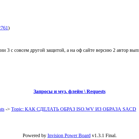
2761
)
и 3 с совсем другой защитой, а на оф сайте версию 2 автор вы
Запросы и муз. флeйм \ Requests
ts
->
Topic: КАК СДЕЛАТЬ ОБРАЗ ISO.WV ИЗ ОБРАЗА SACD
Powered by
Invision Power Board
v1.3.1 Final.