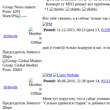
Конверт ту МП3 решает все проблемы
Group: News makers
+1
Posts: 4291
Warn:0%
Вот тебе смешно, а я сейчас только так
Posted:
11-12-2015, 00:23
(post 13,
#110
drobovik
дык я тоже))) только кодирую в аас. и 
Председатель Земного
Шара
Group: Global Moders
Posts: 10691
Posted:
30-06-2016, 21:38
(post 14,
#111
drobovik
Меня тут поругали, что в гайде упомина
Председатель Земного
"Сильно удивился старик" и добавил п
Шара