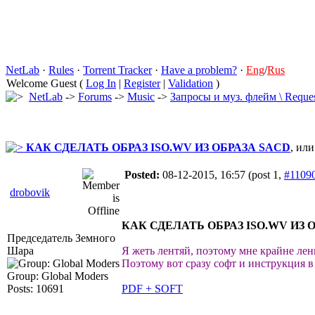
NetLab
·
Rules
·
Torrent Tracker
·
Have a problem?
·
Eng
/
Rus
Welcome Guest (
Log In
|
Register
|
Validation
)
NetLab
->
Forums
->
Music
->
Запросы и муз. флeйм \ Reques
КАК СДЕЛАТЬ ОБРАЗ ISO.WV ИЗ ОБРАЗА SACD
, ил
Posted:
08-12-2015, 16:57
(post 1,
#1109
drobovik
КАК СДЕЛАТЬ ОБРАЗ ISO.WV ИЗ 
Председатель Земного
Шара
Я жеть лентяй, поэтому мне крайне лени
Поэтому вот сразу софт и инструкция 
Group: Global Moders
Posts: 10691
PDF + SOFT