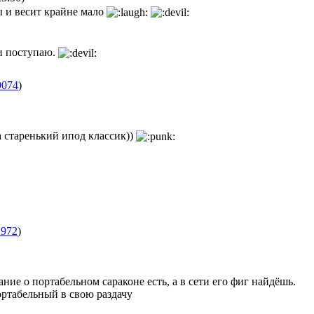
 и весит крайне мало
 и поступаю.
9074
)
на старенький ипод классик))
1972
)
ние о портабельном сараконе есть, а в сети его фиг найдёшь.
ортабельный в свою раздачу