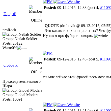
Posted:
09-12-2015, 12:38
(post 4,
#1109
Гордый
QUOTE
(drobovik @ 09-12-2015, 05:55
proRock
Это каких таких специальных? Чем фу
Ну так я про фубар и говорю.
Group: Netlab Soldier
Posts: 25122
Warn:0%
Posted:
09-12-2015, 12:46
(post 5,
#1109
drobovik
ты мне сейчас этой фразой весь мозг в
Председатель Земного
Шара
Group: Global Moders
Posts: 10691
Posted:
09-12-2015, 13:21
(post 6,
#1109